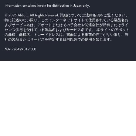
Information contained herein for distribution in Japan only.
© 2026 Abbott. All Rights Reserved. 詳細については法律条項をご覧ください。
特に記述のない限り、このインターネットサイトで使用されている製品名お
よびサービス名は、アボットまたはその子会社や関連会社が所有またはライ
センス供与を受けている製品名およびサービス名です。 本サイトのアボット
の商標、商標名、トレードドレスは、書面による事前の許可がない限り、当
社の製品またはサービスを特定する目的以外での使用を禁じます。
MAT-2642901 v10.0