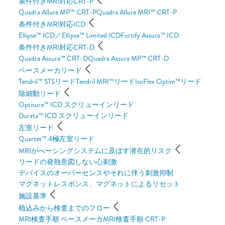
条件付きMRI対応CRT-P
Quadra Allure MP™ CRT-P
Quadra Allure MRI™ CRT-P
条件付きMRI対応ICD
Ellipse™ ICD／Ellipse™ Limited ICD
Fortify Assura™ ICD
条件付きMRI対応CRT-D
Quadra Assura™ CRT-D
Quadra Assura MP™ CRT-D
ペースメーカリード
Tendril™ STSリード
Tendril MRI™リード
IsoFlex Optim™リード
除細動リード
Optisure™ ICD スクリューインリード
Durata™ ICD スクリューインリード
左室リード
Quartet™ 4極左室リード
MRIがぺーシングシステムに及ぼす潜在的リスク
リードの発熱
意図しない心刺激
デバイスのオーバーセンスやそれに伴う刺激抑制
マグネットレスポンス、マグネットによるリセット
施設基準
植込みから検査までのフロー
MRI検査手順 ペースメーカ
MRI検査手順 CRT-P