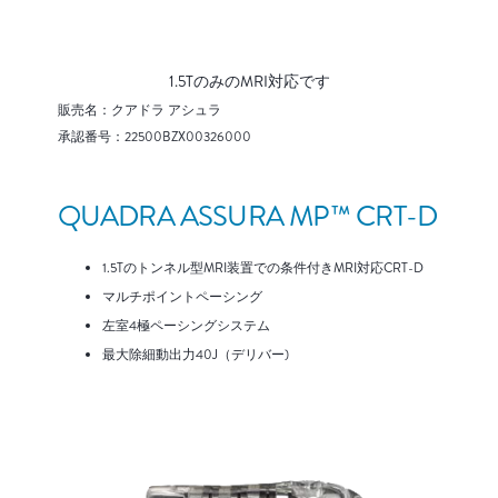
1.5TのみのMRI対応です
販売名：クアドラ アシュラ
承認番号：22500BZX00326000
QUADRA ASSURA MP™ CRT-D
1.5Tのトンネル型MRI装置での条件付きMRI対応CRT-D
マルチポイントペーシング
左室4極ペーシングシステム
最大除細動出力40J（デリバー)