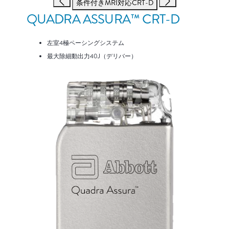
条件付きMRI対応CRT-D
QUADRA ASSURA™ CRT-D
左室4極ペーシングシステム
最大除細動出力40J（デリバー）