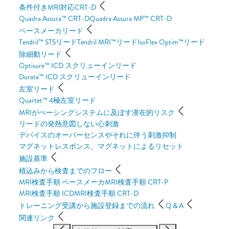
条件付きMRI対応CRT-D
Quadra Assura™ CRT-D
Quadra Assura MP™ CRT-D
ペースメーカリード
Tendril™ STSリード
Tendril MRI™リード
IsoFlex Optim™リード
除細動リード
Optisure™ ICD スクリューインリード
Durata™ ICD スクリューインリード
左室リード
Quartet™ 4極左室リード
MRIがぺーシングシステムに及ぼす潜在的リスク
リードの発熱
意図しない心刺激
デバイスのオーバーセンスやそれに伴う刺激抑制
マグネットレスポンス、マグネットによるリセット
施設基準
植込みから検査までのフロー
MRI検査手順 ペースメーカ
MRI検査手順 CRT-P
MRI検査手順 ICD
MRI検査手順 CRT-D
トレーニング受講から施設登録までの流れ
Q＆A
関連リンク