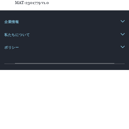
MAT-2301779 v1.0
企業情報
私たちについて
ポリシー
Information contained herein for distribution in Japan only.
© 2026 Abbott. All Rights Reserved. 詳細については法律条項をご覧ください。
特に記述のない限り、このインターネットサイトで使用されている製品名お
よびサービス名は、アボットまたはその子会社や関連会社が所有またはライ
センス供与を受けている製品名およびサービス名です。 本サイトのアボット
の商標、商標名、トレードドレスは、書面による事前の許可がない限り、当