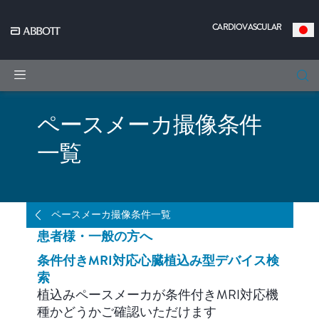
CARDIOVASCULAR
|
ペースメーカ撮像条件
一覧
ペースメーカ撮像条件一覧
撮像条件一覧
条件付きMRI対応ペースメーカ
条件付きMRI対応CRT-P
条件付きMRI対応ICD
条件付きMRI対応CRT-D
ペースメーカリード
除細動リード
左室リード
MRIがぺーシングシステムに及ぼす潜
施設基準
植込みから検査までのフロー
トレーニング受講から施設登録までの
Q＆A
関連リンク
在的リスク
流れ
患者様・一般の方へ
条件付きMRI対応心臓植込み型デバイス検
索
植込みペースメーカが条件付きMRI対応機
種かどうかご確認いただけます