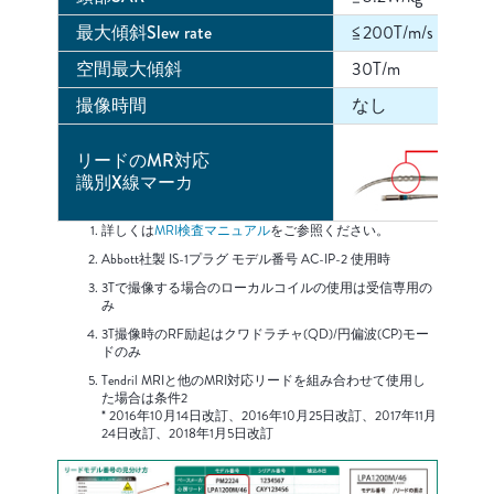
最大傾斜Slew rate
≦200T/m/s
空間最大傾斜
30T/m
撮像時間
なし
リードのMR対応
識別X線マーカ
詳しくは
MRI検査マニュアル
をご参照ください。
Abbott社製 IS-1プラグ モデル番号 AC-IP-2 使用時
3Tで撮像する場合のローカルコイルの使用は受信専用の
み
3T撮像時のRF励起はクワドラチャ(QD)/円偏波(CP)モー
ドのみ
Tendril MRIと他のMRI対応リードを組み合わせて使用し
た場合は条件2
* 2016年10月14日改訂、2016年10月25日改訂、2017年11月
24日改訂、2018年1月5日改訂