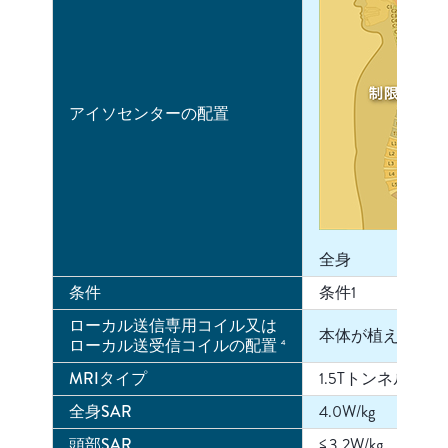
アイソセンターの配置
全身
条件
条件1
ローカル送信専用コイル又は
本体が植え込まれ
ローカル送受信コイルの配置
4
MRIタイプ
1.5Tトンネル型
全身SAR
4.0W/kg
頭部SAR
≦3.2W/kg