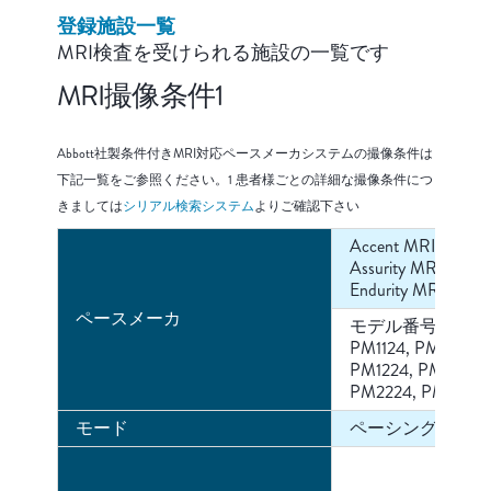
登録施設一覧
MRI検査を受けられる施設の一覧です
MRI撮像条件1
Abbott社製条件付きMRI対応ペースメーカシステムの撮像条件は
下記一覧をご参照ください。1 患者様ごとの詳細な撮像条件につ
きましては
シリアル検索システム
よりご確認下さい
Accent MRI™,Acce
Assurity MRI™
Endurity MRI™
ペースメーカ
モデル番号：
PM1124, PM1272
PM1224, PM2272
PM2224, PM1172
モード
ペーシング Off, A