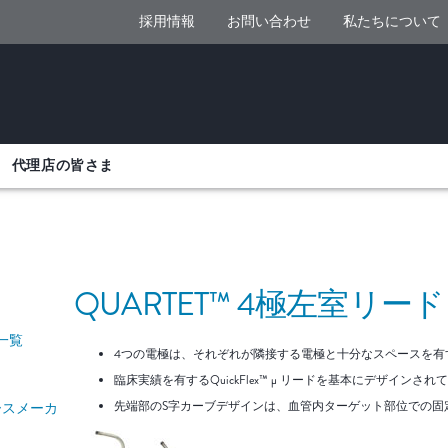
採用情報
お問い合わせ
私たちについて
代理店の皆さま
QUARTET™ 4極左室リード
件一覧
4つの電極は、それぞれが隣接する電極と十分なスペースを有
臨床実績を有するQuickFlex™ μ リードを基本にデザインされ
先端部のS字カーブデザインは、血管内ターゲット部位での固
™ペースメーカ