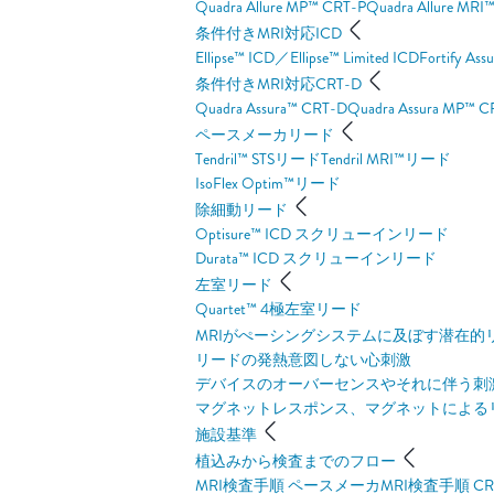
Quadra Allure MP™ CRT-P
Quadra Allure MRI
条件付きMRI対応ICD
Ellipse™ ICD／Ellipse™ Limited ICD
Fortify Ass
条件付きMRI対応CRT-D
Quadra Assura™ CRT-D
Quadra Assura MP™ C
ペースメーカリード
Tendril™ STSリード
Tendril MRI™リード
IsoFlex Optim™リード
除細動リード
Optisure™ ICD スクリューインリード
Durata™ ICD スクリューインリード
左室リード
Quartet™ 4極左室リード
MRIがぺーシングシステムに及ぼす潜在的
リードの発熱
意図しない心刺激
デバイスのオーバーセンスやそれに伴う刺
マグネットレスポンス、マグネットによる
施設基準
植込みから検査までのフロー
MRI検査手順 ペースメーカ
MRI検査手順 CR