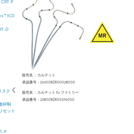
™ CRT-P
ura™ ICD
RT-D
販売名 ：カルテット
承認番号：22400BZX00028000
リスク
販売名 ：カルテット Ex ファミリー
承認番号：22800BZX00376000
激抑制
リセット
T-P