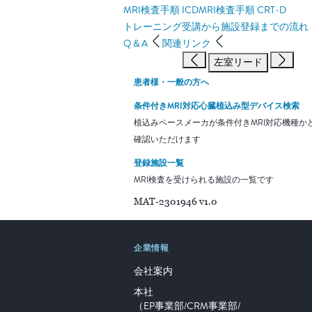
MRI検査手順 ICD
MRI検査手順 CRT-D
トレーニング受講から施設登録までの流れ
Q＆A
関連リンク
左室リード
患者様・一般の方へ
条件付きMRI対応心臓植込み型デバイス検索
植込みペースメーカが条件付きMRI対応機種か
確認いただけます
登録施設一覧
MRI検査を受けられる施設の一覧です
MAT-2301946 v1.0
企業情報
会社案内
本社
（EP事業部/CRM事業部/