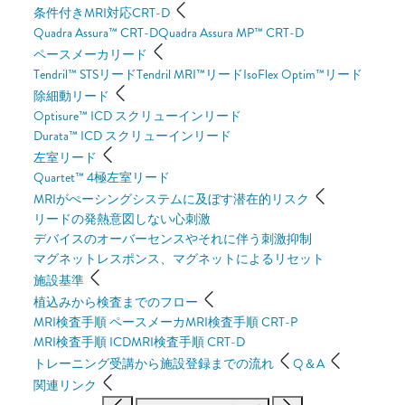
条件付きMRI対応CRT-D
Quadra Assura™ CRT-D
Quadra Assura MP™ CRT-D
ペースメーカリード
Tendril™ STSリード
Tendril MRI™リード
IsoFlex Optim™リード
除細動リード
Optisure™ ICD スクリューインリード
Durata™ ICD スクリューインリード
左室リード
Quartet™ 4極左室リード
MRIがぺーシングシステムに及ぼす潜在的リスク
リードの発熱
意図しない心刺激
デバイスのオーバーセンスやそれに伴う刺激抑制
マグネットレスポンス、マグネットによるリセット
施設基準
植込みから検査までのフロー
MRI検査手順 ペースメーカ
MRI検査手順 CRT-P
MRI検査手順 ICD
MRI検査手順 CRT-D
トレーニング受講から施設登録までの流れ
Q＆A
関連リンク