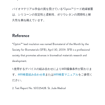
バイオマテリアル学会の賞を受けている*Optim™リード絶縁被覆
は、シリコーンの安定性と柔軟性、ポリウレタンの潤滑性と耐
久性を兼ね備えています。
Reference
*Optim™ lead insulation was named Biomaterial of the Month by the
Society for Biomaterials (SFB), April 30, 2009. SFB is a professional
society that promotes advances in biomedical materials research and
development.
1.使用するデバイスの組み合わせによりMRI撮像条件が変わりま
す。
MRI検査組み合わせ表
または
MRI検査マニュアル
をご参照く
ださい。
2. Test Report No. 50025428. St. Jude Medical