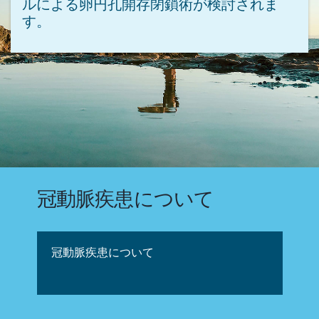
ルによる卵円孔開存閉鎖術が検討されま
す。​
冠動脈疾患について
冠動脈疾患について