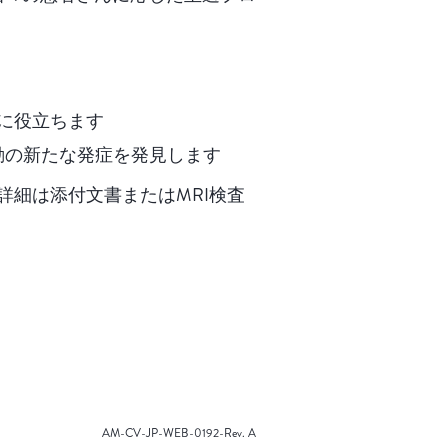
見に役立ちます
心房細動の新たな発症を発見します
詳細は添付文書またはMRI検査
AM-CV-JP-WEB-0192-Rev. A