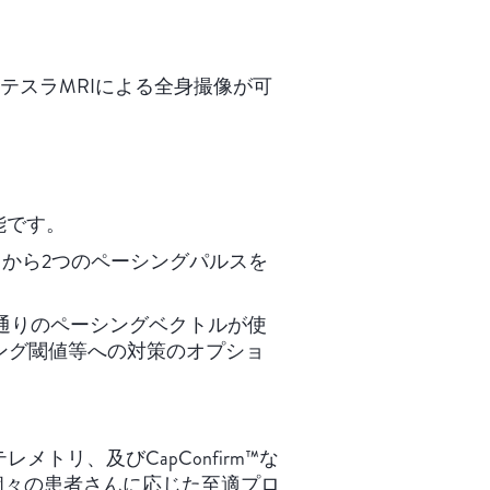
.5テスラMRIによる全身撮像が可
能です。
リードから2つのペーシングパルスを
、10通りのペーシングベクトルが使
ング閾値等への対策のオプショ
レステレメトリ、及びCapConfirm™な
個々の患者さんに応じた至適プロ