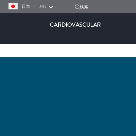
日本
|
JPN
検索
CARDIOVASCULAR