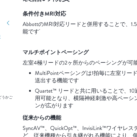
条件付きMRI対応
AbbottのMRI対応リードと併用することで、1
能です
*
ま
マルチポイントペーシング
左室4極リードの2ヶ所からのペーシングが可
MultiPointペーシングは1拍毎に左室
送出する機能です
Quartet™ リードと共に用いることで
用可能となり、横隔神経刺激や高ペーシ
どうかご
ンが広がります
従来からの機能
SyncAV™、QuickOpt™、InvisiLink™ワイヤ
ど、従来機種から引き継がれる機能により、