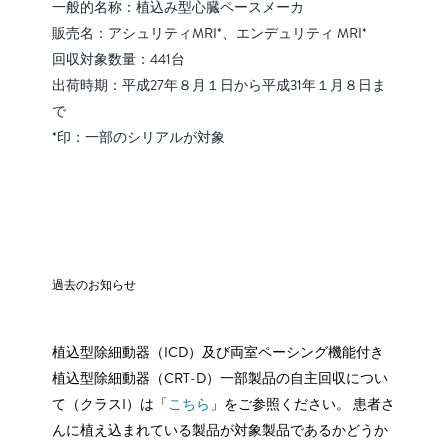
一般的名称：植込み型心臓ペースメーカ
販売名：アシュリティMRI*、エンデュリティ MRI*
回収対象数量：441台
出荷時期：平成27年８月１日から平成31年１月８日ま
で
*印：一部のシリアルが対象
過去のお知らせ
植込型除細動器（ICD）及び両室ペーシング機能付き
植込型除細動器（CRT-D）一部製品の自主回収につい
て（クラスI）は「
こちら
」をご参照ください。 患者さ
んに植え込まれている製品が対象製品であるかどうか