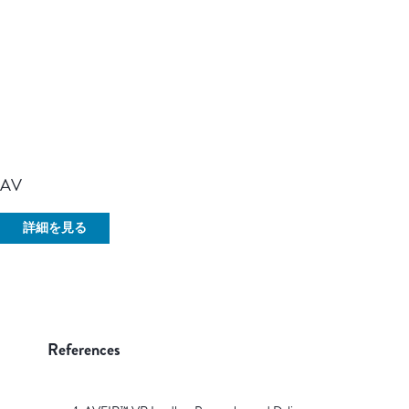
1.5/3.0T条件付きMRI対応
AVEIR リードレスペースメーカは、1.5 Tまたは3.0 Tの
MRIスキャナを使用した全身スキャンに対してMR
Conditional（条件付きMRI対応）です。
AV
詳細を見る
References