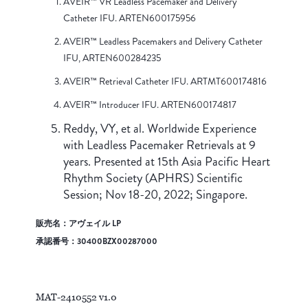
AVEIR™ VR Leadless Pacemaker and Delivery
Catheter IFU. ARTEN600175956
AVEIR™ Leadless Pacemakers and Delivery Catheter
IFU, ARTEN600284235
AVEIR™ Retrieval Catheter IFU. ARTMT600174816
AVEIR™ Introducer IFU. ARTEN600174817
Reddy, VY, et al. Worldwide Experience
with Leadless Pacemaker Retrievals at 9
years. Presented at 15th Asia Pacific Heart
Rhythm Society (APHRS) Scientific
Session; Nov 18-20, 2022; Singapore.
販売名：アヴェイル LP
承認番号：30400BZX00287000
MAT-2410552 v1.0