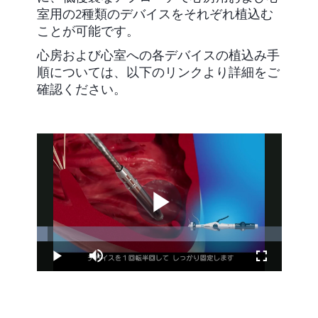
室用の2種類のデバイスをそれぞれ植込む
ことが可能です。
心房および心室への各デバイスの植込み手
順については、以下のリンクより詳細をご
確認ください。
Play
Loaded
:
4.50%
Video
Play
Mute
Fullscreen