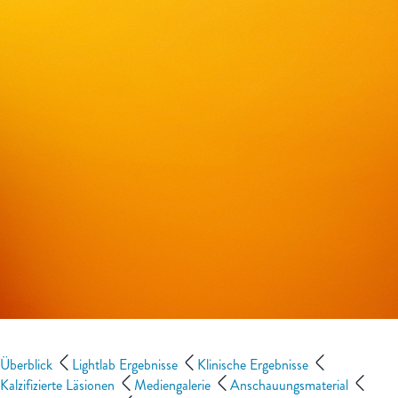
Überblick
Lightlab Ergebnisse
Klinische Ergebnisse
Kalzifizierte Läsionen
Mediengalerie
Anschauungsmaterial