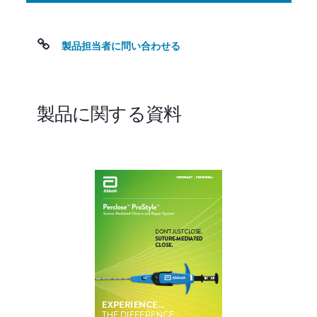
品
概
要
製品担当者に問い合わせる
操作方法
臨床データ
製品に関する資料
カタログナンバー
動画
製品に関する資料