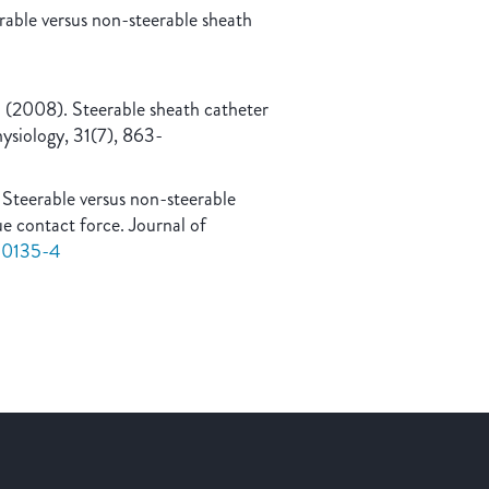
erable versus non-steerable sheath
. (2008). Steerable sheath catheter
hysiology, 31(7), 863-
. Steerable versus non-steerable
ue contact force. Journal of
6-0135-4