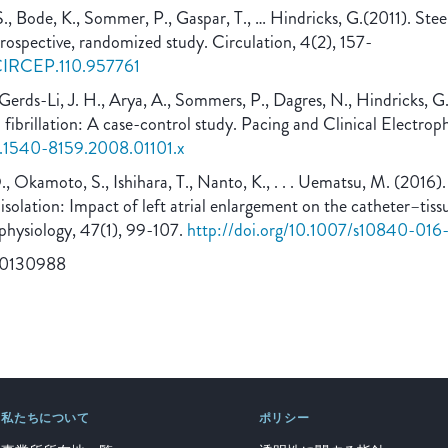
 S., Bode, K., Sommer, P., Gaspar, T., … Hindricks, G.(2011). Ste
rospective, randomized study. Circulation, 4(2), 157-
1/CIRCEP.110.957761
Gerds-Li, J. H., Arya, A., Sommers, P., Dagres, N., Hindricks, G
al fibrillation: A case-control study. Pacing and Clinical Electrop
1/j.1540-8159.2008.01101.x
., Okamoto, S., Ishihara, T., Nanto, K., . . . Uematsu, M. (2016)
solation: Impact of left atrial enlargement on the catheter–tiss
physiology, 47(1), 99-107.
http://doi.org/10.1007/s10840-01
 90130988
私たちについて
ポリシー