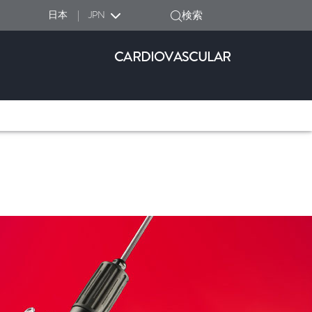
日本
|
JPN
検索
CARDIOVASCULAR