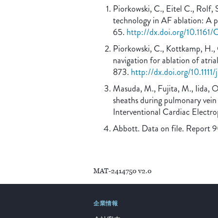
Piorkowski, C., Eitel C., Rolf,
technology in AF ablation: A p
65.
http://dx.doi.org/10.116
Piorkowski, C., Kottkamp, H., 
navigation for ablation of atri
873.
http://dx.doi.org/10.111
Masuda, M., Fujita, M., Iida, O
sheaths during pulmonary vein i
Interventional Cardiac Electro
Abbott. Data on file. Report
MAT-2414750 v2.0
企業情報