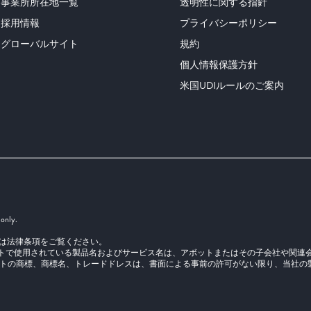
事業所所在地一覧
透明性に関する指針
採用情報
プライバシーポリシー
グローバルサイト
規約
個人情報保護方針
米国UDIルールのご案内
 only.
. 詳細については法律条項をご覧ください。
トで使用されている製品名およびサービス名は、アボットまたはその子会社や関連
ットの商標、商標名、トレードドレスは、書面による事前の許可がない限り、当社の