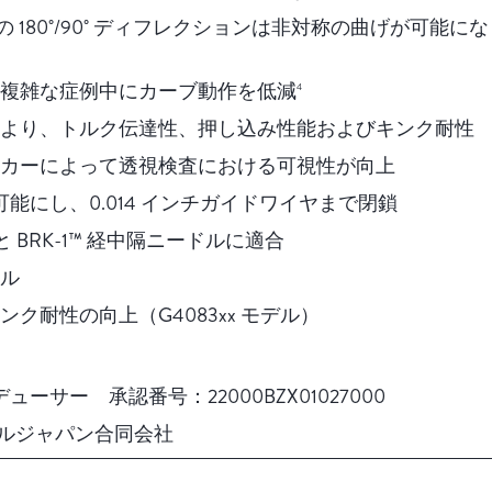
る双方向の 180˚/90˚ ディフレクションは非対称の曲げが
複雑な症例中にカーブ動作を低減
4
より、トルク伝達性、押し込み性能およびキンク耐性
カーによって透視検査における可視性が向上
血を可能にし、0.014 インチガイドワイヤまで閉鎖
K™ と BRK-1™ 経中隔ニードルに適合
ル
ク耐性の向上（G4083xx モデル）
ーサー 承認番号：22000BZX01027000
ルジャパン合同会社