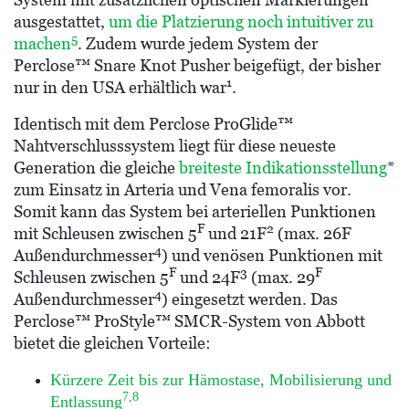
ausgestattet,
um die Platzierung noch intuitiver zu
5
machen
. Zudem wurde jedem System der
Perclose™ Snare Knot Pusher beigefügt, der bisher
1
nur in den USA erhältlich war
.
Identisch mit dem Perclose ProGlide™
Nahtverschlusssystem liegt für diese neueste
Generation die gleiche
breiteste Indikationsstellung
*
zum Einsatz in Arteria und Vena femoralis vor.
Somit kann das System bei arteriellen Punktionen
F
2
mit Schleusen zwischen 5
und 21F
(max. 26F
4
Außendurchmesser
) und venösen Punktionen mit
F
3
F
Schleusen zwischen 5
und 24F
(max. 29
4
Außendurchmesser
) eingesetzt werden. Das
Perclose™ ProStyle™ SMCR-System von Abbott
bietet die gleichen Vorteile:
Kürzere Zeit bis zur Hämostase, Mobilisierung und
7,8
Entlassung