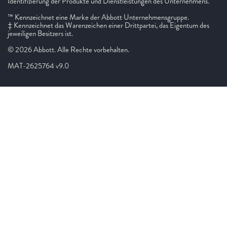
Identifizierung der Produkte und Dienstleistungen des Unternehmens.
™ Kennzeichnet eine Marke der Abbott Unternehmensgruppe.
‡ Kennzeichnet das Warenzeichen einer Drittpartei, das Eigentum des
jeweiligen Besitzers ist.
© 2026 Abbott. Alle Rechte vorbehalten.
MAT-2625764 v9.0