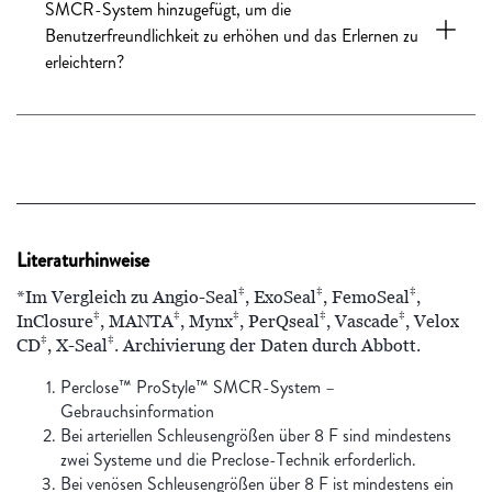
SMCR-System hinzugefügt, um die
Benutzerfreundlichkeit zu erhöhen und das Erlernen zu
erleichtern?
Literaturhinweise
‡
‡
‡
*Im Vergleich zu Angio-Seal
, ExoSeal
, FemoSeal
,
‡
‡
‡
‡
‡
InClosure
, MANTA
, Mynx
, PerQseal
, Vascade
, Velox
‡
‡
CD
, X-Seal
. Archivierung der Daten durch Abbott.
Perclose™ ProStyle™ SMCR-System –
Gebrauchsinformation
Bei arteriellen Schleusengrößen über 8 F sind mindestens
zwei Systeme und die Preclose-Technik erforderlich.
Bei venösen Schleusengrößen über 8 F ist mindestens ein