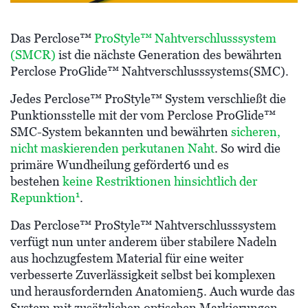
Das Perclose™
ProStyle™ Nahtverschlusssystem
(SMCR)
ist die nächste Generation des bewährten
Perclose ProGlide™ Nahtverschlusssystems(SMC).
Jedes Perclose™ ProStyle™ System verschließt die
Punktionsstelle mit der vom Perclose ProGlide™
SMC-System bekannten und bewährten
sicheren,
nicht maskierenden perkutanen Naht
. So wird die
primäre Wundheilung gefördert6 und es
bestehen
keine Restriktionen hinsichtlich der
1
Repunktion
.
Das Perclose™ ProStyle™ Nahtverschlusssystem
verfügt nun unter anderem über stabilere Nadeln
aus hochzugfestem Material für eine weiter
verbesserte Zuverlässigkeit selbst bei komplexen
und herausfordernden Anatomien5. Auch wurde das
System mit zusätzlichen optischen Markierungen