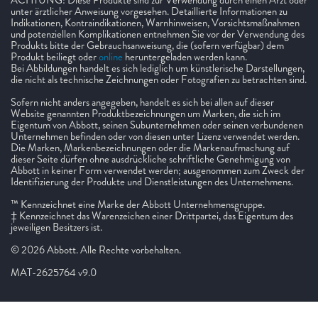
ACHTUNG: Diese Produkte sind zur Verwendung durch einen Arzt oder
unter ärztlicher Anweisung vorgesehen. Detaillierte Informationen zu
Indikationen, Kontraindikationen, Warnhinweisen, Vorsichtsmaßnahmen
und potenziellen Komplikationen entnehmen Sie vor der Verwendung des
Produkts bitte der Gebrauchsanweisung, die (sofern verfügbar) dem
Produkt beiliegt oder
online
heruntergeladen werden kann.
Bei Abbildungen handelt es sich lediglich um künstlerische Darstellungen,
die nicht als technische Zeichnungen oder Fotografien zu betrachten sind.
Sofern nicht anders angegeben, handelt es sich bei allen auf dieser
Website genannten Produktbezeichnungen um Marken, die sich im
Eigentum von Abbott, seinen Subunternehmen oder seinen verbundenen
Unternehmen befinden oder von diesen unter Lizenz verwendet werden.
Die Marken, Markenbezeichnungen oder die Markenaufmachung auf
dieser Seite dürfen ohne ausdrückliche schriftliche Genehmigung von
Abbott in keiner Form verwendet werden; ausgenommen zum Zweck der
Identifizierung der Produkte und Dienstleistungen des Unternehmens.
™ Kennzeichnet eine Marke der Abbott Unternehmensgruppe.
‡ Kennzeichnet das Warenzeichen einer Drittpartei, das Eigentum des
jeweiligen Besitzers ist.
© 2026 Abbott. Alle Rechte vorbehalten.
MAT-2625764 v9.0