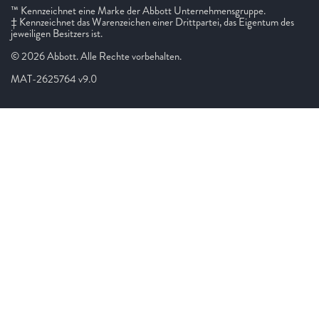
™ Kennzeichnet eine Marke der Abbott Unternehmensgruppe.
‡ Kennzeichnet das Warenzeichen einer Drittpartei, das Eigentum des
jeweiligen Besitzers ist.
© 2026 Abbott. Alle Rechte vorbehalten.
MAT-2625764 v9.0