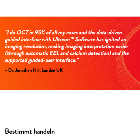
"I do OCT in 95% of all my cases and the data-driven
guided interface with Ultreon™ Software has ignited an
imaging revolution, making imaging interpretation easier
(through automatic EEL and calcium detection) and the
supported guided-user interface."
– Dr. Jonathan Hill, London UK
Bestimmt handeln