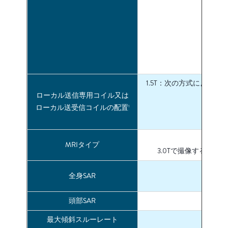
1.5T：次の方式により
ローカル送信専用コイル又は
ローカル送受信コイルの配置
1
MRIタイプ
3.0Tで撮像する場合
全身SAR
頭部SAR
最大傾斜スルーレート