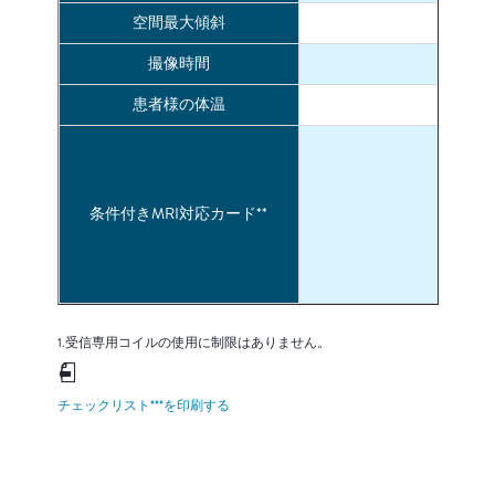
空間最大傾斜
撮像時間
患者様の体温
平熱
条件付きMRI対応カード**
1.受信専用コイルの使用に制限はありません。
チェックリスト***を印刷する