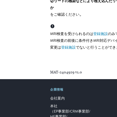
②リードの感染などにより植え込んだリ
か
。
をご確認ください
MRI検査を受けられるのは
登録施設
のみ
MRI検査の前後に条件付きMRI対応デバ
変更は
登録施設
でないと行うことができ
MAT-2404929 v1.0
企業情報
会社案内
本社
（EP事業部/CRM事業部/
HF事業部/