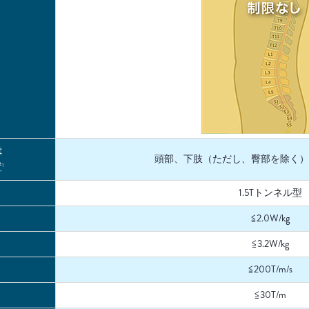
は
頭部、下肢（ただし、臀部を除く）
置
1
1.5Tトンネル型
≦2.0W/kg
≦3.2W/kg
≦200T/m/s
≦30T/m