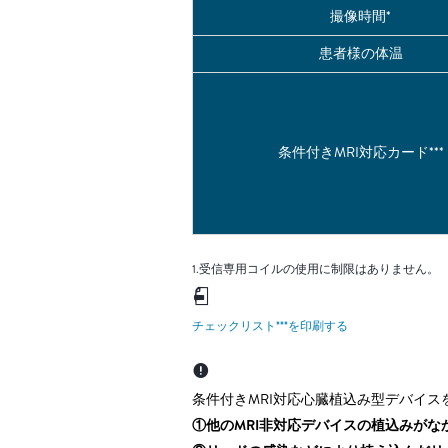
撮像時間*
患者様の体温
条件付きMRI対応カード***
1.受信専用コイルの使用に制限はありません。
チェックリスト***を印刷する
条件付きMRI対応心臓植込み型デバイス
①他のMRI非対応デバイスの植込みがな