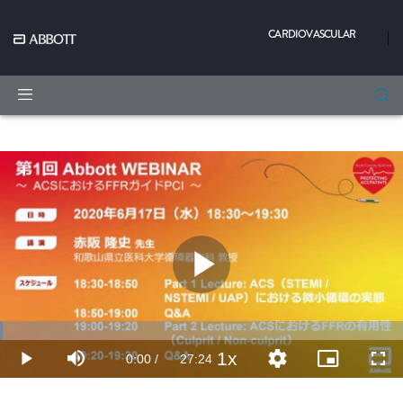
CARDIOVASCULAR
|
Play
Loaded
:
Video
0.60%
1x
Current
0:00
/
Duration
27:24
Play
Mute
Playback
品
Picture-
Full
Rate
質
in-
レ
Picture
Time