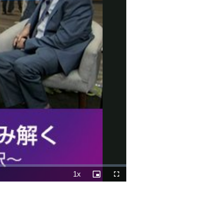
1x
Playback
Picture-
Fullscreen
Rate
in-
Picture