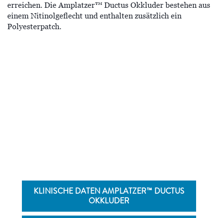
erreichen. Die Amplatzer™ Ductus Okkluder bestehen aus
einem Nitinolgeflecht und enthalten zusätzlich ein
Polyesterpatch.
Erfahren Sie mehr über die Amplatzer™ Ductus
Okkluder für den PDA-Verschluss auf der Website
Abbott Structural Heart .
KLINISCHE DATEN AMPLATZER™ DUCTUS
OKKLUDER