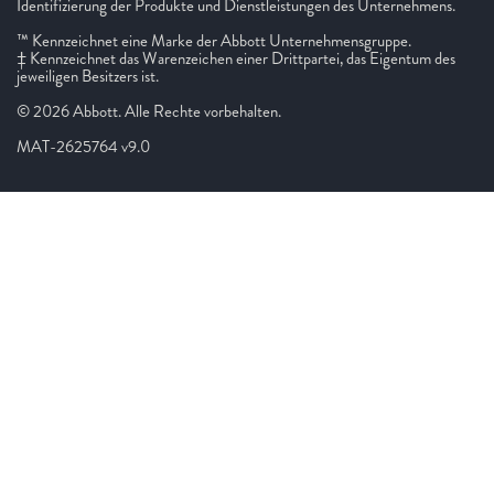
Identifizierung der Produkte und Dienstleistungen des Unternehmens.
™ Kennzeichnet eine Marke der Abbott Unternehmensgruppe.
‡ Kennzeichnet das Warenzeichen einer Drittpartei, das Eigentum des
jeweiligen Besitzers ist.
© 2026 Abbott. Alle Rechte vorbehalten.
MAT-2625764 v9.0