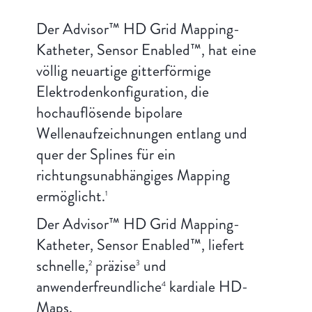
Der Advisor™ HD Grid Mapping-
Katheter, Sensor Enabled™, hat eine
völlig neuartige gitterförmige
Elektrodenkonfiguration, die
hochauflösende bipolare
Wellenaufzeichnungen entlang und
quer der Splines für ein
richtungsunabhängiges Mapping
ermöglicht.
1
Der Advisor™ HD Grid Mapping-
Katheter, Sensor Enabled™, liefert
schnelle,
präzise
und
2
3
anwenderfreundliche
kardiale HD-
4
Maps.