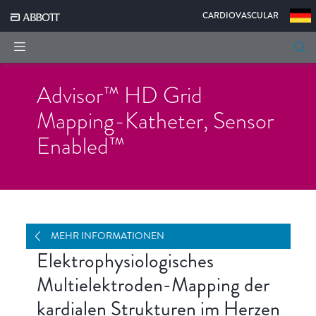
|
CARDIOVASCULAR
Advisor™ HD Grid
Mapping-Katheter, Sensor
Enabled™
MEHR INFORMATIONEN
SCHULUNGEN UND TECHNISCHE
MEHR INFORMATIONEN
RESSOURCEN
Elektrophysiologisches
Multielektroden-Mapping der
kardialen Strukturen im Herzen