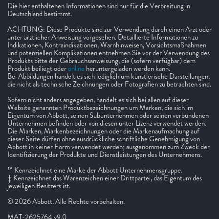
Die hier enthaltenen Informationen sind nur für die Verbreitung in
Deutschland bestimmt.
ACHTUNG: Diese Produkte sind zur Verwendung durch einen Arzt oder
unter ärztlicher Anweisung vorgesehen. Detaillierte Informationen zu
Indikationen, Kontraindikationen, Warnhinweisen, Vorsichtsmaßnahmen
und potenziellen Komplikationen entnehmen Sie vor der Verwendung des
Produkts bitte der Gebrauchsanweisung, die (sofern verfügbar) dem
Produkt beiliegt oder
online
heruntergeladen werden kann.
Bei Abbildungen handelt es sich lediglich um künstlerische Darstellungen,
die nicht als technische Zeichnungen oder Fotografien zu betrachten sind.
Sofern nicht anders angegeben, handelt es sich bei allen auf dieser
Website genannten Produktbezeichnungen um Marken, die sich im
Eigentum von Abbott, seinen Subunternehmen oder seinen verbundenen
Unternehmen befinden oder von diesen unter Lizenz verwendet werden.
Die Marken, Markenbezeichnungen oder die Markenaufmachung auf
dieser Seite dürfen ohne ausdrückliche schriftliche Genehmigung von
Abbott in keiner Form verwendet werden; ausgenommen zum Zweck der
Identifizierung der Produkte und Dienstleistungen des Unternehmens.
™ Kennzeichnet eine Marke der Abbott Unternehmensgruppe.
‡ Kennzeichnet das Warenzeichen einer Drittpartei, das Eigentum des
jeweiligen Besitzers ist.
© 2026 Abbott. Alle Rechte vorbehalten.
MAT-2625764 v9.0