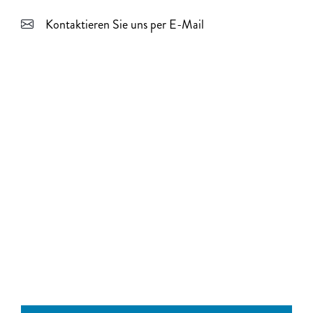
Kontaktieren Sie uns per E-Mail
Product Performance Report zu
elektrisch aktiven Implantaten
In unseren halbjährlichen Berichten werden die
allgemeine Leistung und Zuverlässigkeit unserer
Produkte des Cardiac Rhythym Managements
ausführlich beschrieben.